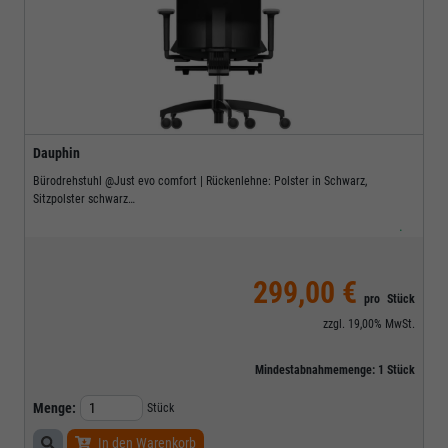
Dauphin
Bürodrehstuhl @Just evo comfort | Rückenlehne: Polster in Schwarz,
Sitzpolster schwarz
Lieferzeit nur 7 Werktage!
.
299,00 €
pro
Stück
zzgl.
19,00%
MwSt.
Mindestabnahmemenge:
1
Stück
Menge:
Stück
In den Warenkorb