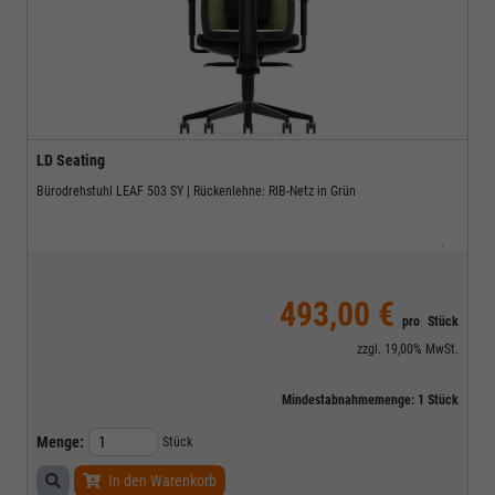
LD Seating
Bürodrehstuhl LEAF 503 SY | Rückenlehne: RIB-Netz in Grün
.
493,00 €
pro
Stück
zzgl.
19,00%
MwSt.
Mindestabnahmemenge:
1
Stück
Menge:
Stück
In den Warenkorb