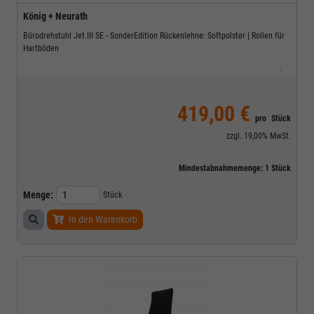
König + Neurath
Bürodrehstuhl Jet.III SE - SonderEdition Rückenlehne: Softpolster | Rollen für
Hartböden
.
419,00 €
pro
Stück
zzgl.
19,00%
MwSt.
Mindestabnahmemenge:
1
Stück
Menge:
Stück
In den Warenkorb