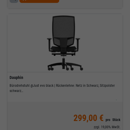
Dauphin
Bürodrehstuhl @Just evo black | Rückenlehne: Netz in Schwarz, Sitzpolster
schwarz
Lieferzeit nur 7 Werktage!
.
299,00 €
pro
Stück
zzgl.
19,00%
MwSt.