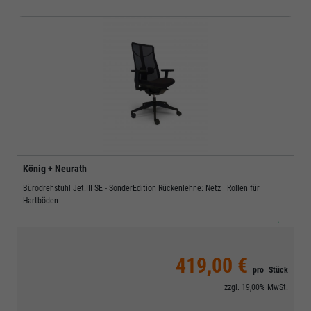
König + Neurath
Bürodrehstuhl Jet.III SE - SonderEdition Rückenlehne: Netz | Rollen für
Hartböden
.
419,00 €
pro
Stück
zzgl.
19,00%
MwSt.