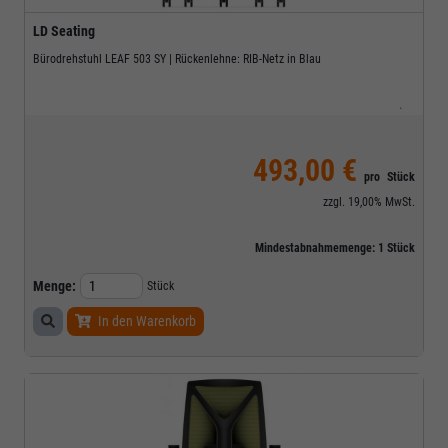
LD Seating
Bürodrehstuhl LEAF 503 SY | Rückenlehne: RIB-Netz in Blau
.
493,00 €
pro
Stück
zzgl.
19,00%
MwSt.
Mindestabnahmemenge:
1
Stück
Menge:
Stück
In den Warenkorb