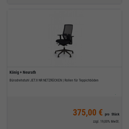
König + Neurath
Bürodrehstuhl JET.II NR NETZRÜCKEN | Rollen für Teppichböden
.
375,00 €
pro
Stück
zzgl.
19,00%
MwSt.