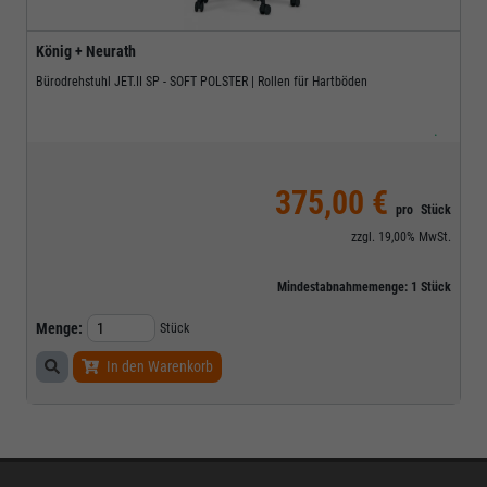
König + Neurath
Bürodrehstuhl JET.II SP - SOFT POLSTER | Rollen für Hartböden
.
375,00 €
pro
Stück
zzgl.
19,00%
MwSt.
Mindestabnahmemenge:
1
Stück
Menge:
Stück
In den Warenkorb