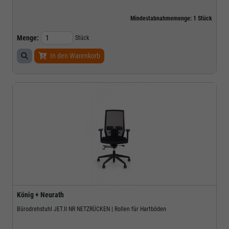
Mindestabnahmemenge:
1
Stück
Menge:
Stück
In den Warenkorb
König + Neurath
Bürodrehstuhl JET.II NR NETZRÜCKEN | Rollen für Hartböden