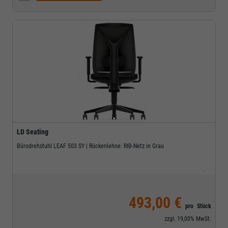
LD Seating
Bürodrehstuhl LEAF 503 SY | Rückenlehne: RIB-Netz in Grau
.
493,00 €
pro
Stück
zzgl.
19,00%
MwSt.