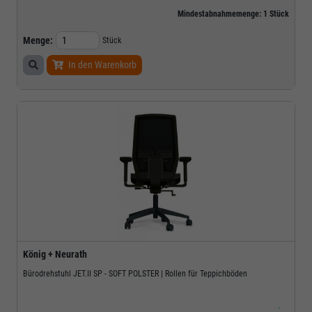
Mindestabnahmemenge:
1
Stück
Menge:
Stück
In den Warenkorb
König + Neurath
Bürodrehstuhl JET.II SP - SOFT POLSTER | Rollen für Teppichböden
.