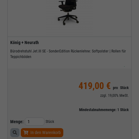
König + Neurath
Bürodrehstuhl Jet.III SE - SonderEdition Rückenlehne: Softpolster | Rollen für
Teppichböden
.
419,00 €
pro
Stück
zzgl.
19,00%
MwSt.
Mindestabnahmemenge:
1
Stück
Menge:
Stück
In den Warenkorb